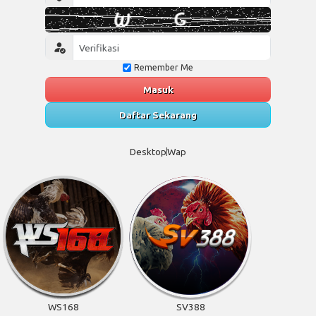
Remember Me
Masuk
Daftar Sekarang
Desktop
Wap
WS168
SV388