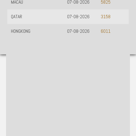
MACAU
07-08-2026
5825
QATAR
07-08-2026
3158
HONGKONG
07-08-2026
6011